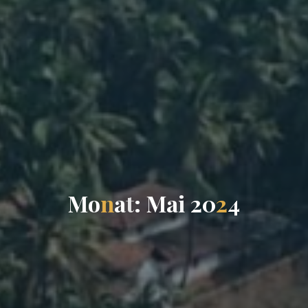
M
o
n
a
t
:
M
a
i
2
0
2
4