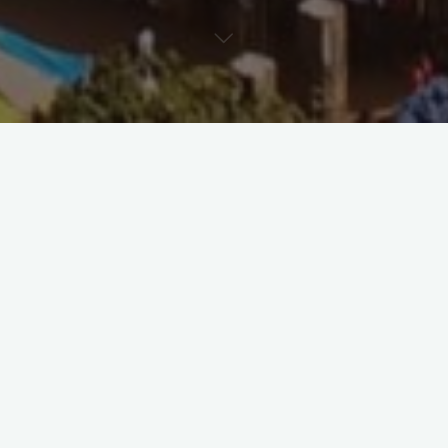
Allgemein
Glossar
Marxism and Relativism: Their