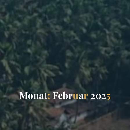
M
o
n
a
t
:
F
e
b
r
u
a
r
2
0
2
5