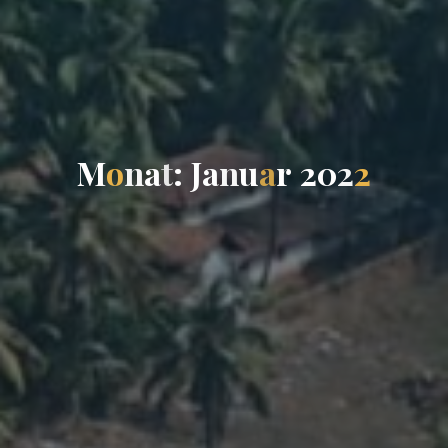
M
o
n
a
t
:
J
a
n
u
a
r
2
0
2
2