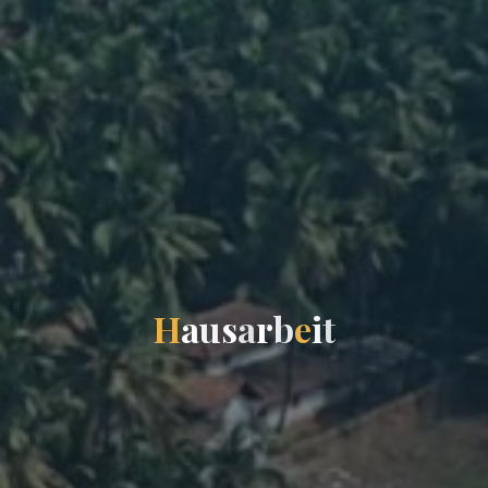
H
a
u
s
a
r
b
e
i
t