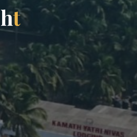
c
h
t