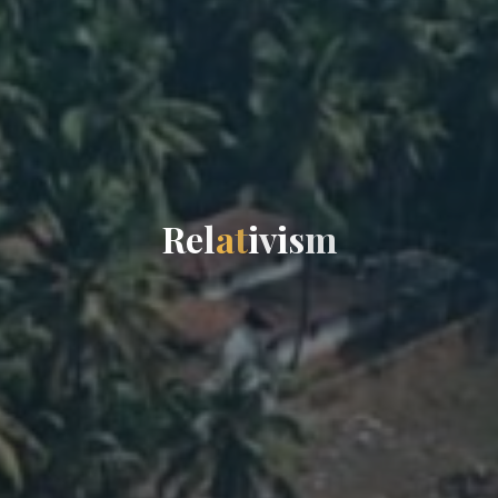
R
e
l
a
t
i
v
i
s
m