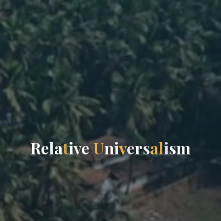
R
e
l
a
t
i
v
e
U
n
i
v
e
r
s
a
l
i
s
m