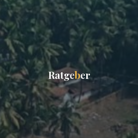
R
a
t
g
e
b
e
r