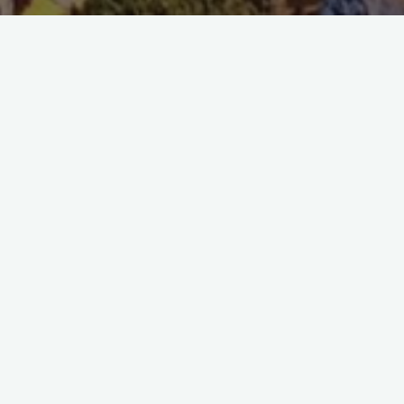
Aktuelles
Allgemein
Inwiefern ist Ethnologie
gesellschaftlich relevant?
Die Kulturschock
27. Februar 2023
Wozu Ethnologie studieren? Die Disziplin der
Ethnologie bedarf einer konkreten Positionierung.