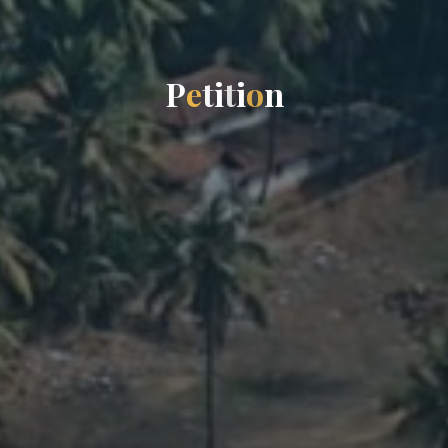
P
e
t
i
t
i
o
n