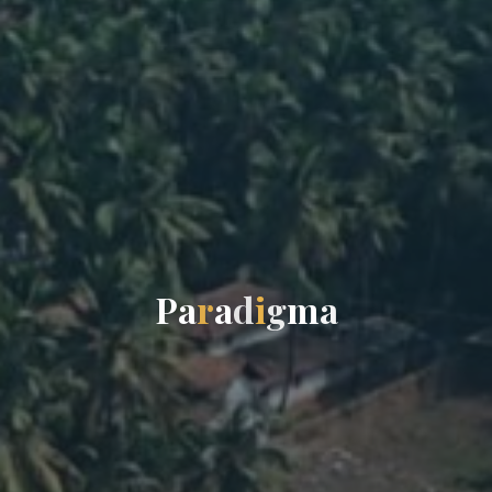
P
a
r
a
d
i
g
m
a