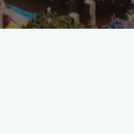
Allgemein
Glossar
Wissenschaftliche Arbeiten
Das Paradigma der Rationalität
als veralteter Ansatz der