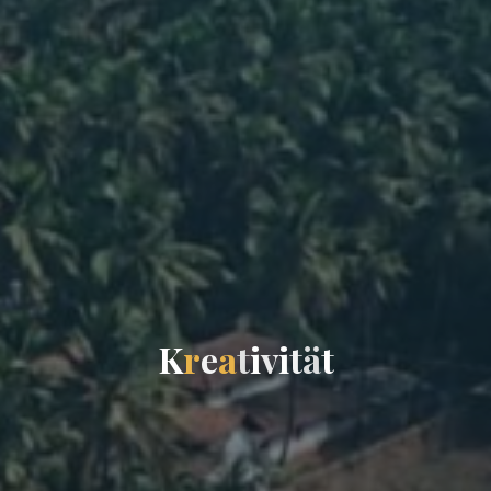
K
r
e
a
t
i
v
i
t
ä
t