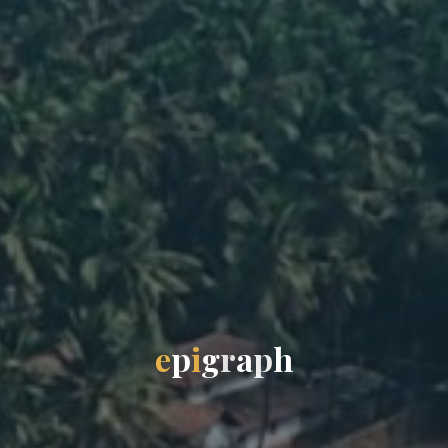
e
p
i
g
r
a
p
h